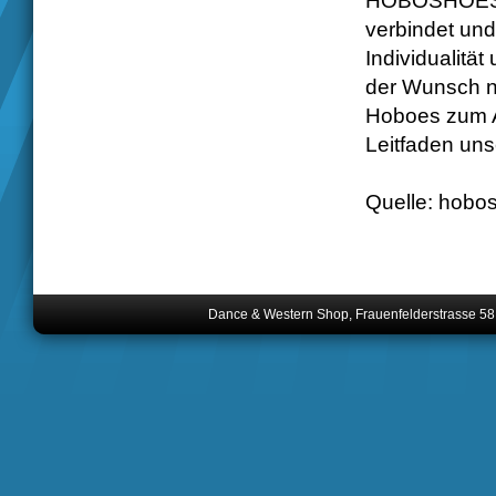
HOBOSHOES ver
verbindet un
Individualität
der Wunsch na
Hoboes zum A
Leitfaden un
Quelle: hobo
Dance & Western Shop, Frauenfelderstrasse 58,